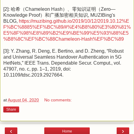
[2]: 哈希（Chameleon Hash）、零知识证明（Zero—
Knowledge Proof）和广播加密相关知识, MUZIBing's
BLOG,
https://muzibing.github.io/2019/10/12/2019.10.12%E
F%BC%8885%EF%BC%89/#%E4%B8%80%E3%80%81%
E5%8F%98%E8%89%B2%E9%BE%99%E5%93%88%E5
%B8%8C%EF%BC%88Chameleon-Hash%EF%BC%89
[3]: Y. Zhang, R. Deng, E. Bertino, and D. Zheng, “Robust
and Universal Seamless Handover Authentication in 5G
HetNets,” IEEE Trans. Dependable Secur. Comput., vol.
47907, no. c, pp. 1–1, 2019, doi:
10.1109/tdsc.2019.2927664.
at
August 04, 2020
No comments:
Share
‹
›
Home