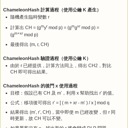
ChameleonHash 計算過程（使用公鑰 K 產生）
隨機產生臨時變數 r
m
r
m
xr
計算出 CH = (g
y
mod p) = (g
g
mod p) =
m+xr
(g
mod p)
最後得出 (m, r, CH)
ChameleonHash 驗證過程（使用公鑰 K）
由於 r 已經提供，計算方法同上，得出 CH2，對比
CH 即可得出結果。
ChameleonHash 的
後門 x 使用過程
目標：假設已有 CH 及 m'，利用 x 幫助找出 r' 的值。
公式：移項後可得出 r' = [ ( m + xr - m' ) / x ] mod q
結果得出 (m', r', CH)，當中即使 m 已經改變，但 r 同
時更新，故 CH 可以不變。