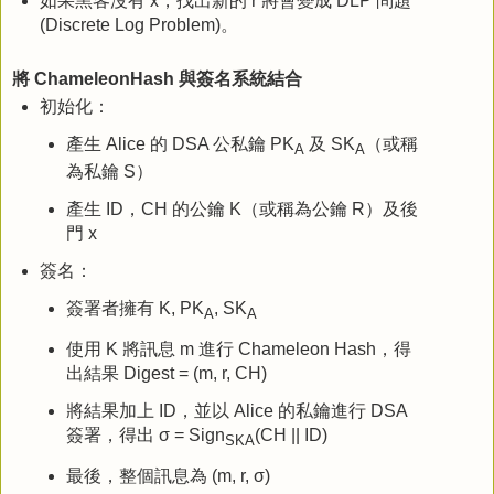
如果黑客沒有 x，找出新的 r 將會變成 DLP 問題
(Discrete Log Problem)。
將 ChameleonHash 與簽名系統結合
初始化：
產生 Alice 的 DSA 公私鑰 PK
及 SK
（或稱
A
A
為私鑰 S）
產生 ID，CH 的公鑰 K（或稱為公鑰 R）及後
門 x
簽名：
簽署者擁有 K, PK
, SK
A
A
使用 K 將訊息 m 進行 Chameleon Hash，得
出結果 Digest = (m, r, CH)
將結果加上 ID，並以 Alice 的私鑰進行 DSA
簽署，得出 σ = Sign
(CH || ID)
SKA
最後，整個訊息為 (m, r, σ)