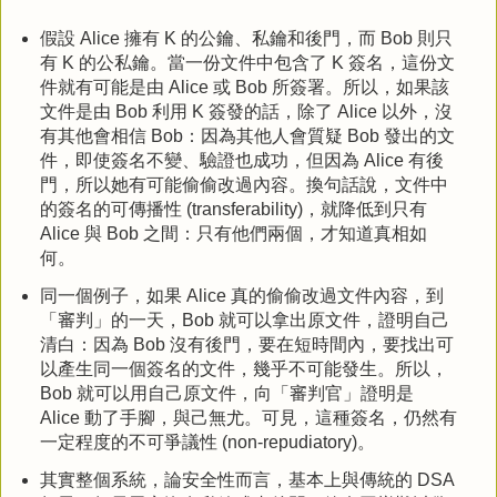
假設 Alice 擁有 K 的公鑰、私鑰和後門，而 Bob 則只
有 K 的公私鑰。當一份文件中包含了 K 簽名，這份文
件就有可能是由 Alice 或 Bob 所簽署。所以，如果該
文件是由 Bob 利用 K 簽發的話，除了 Alice 以外，沒
有其他會相信 Bob：因為其他人會質疑 Bob 發出的文
件，即使簽名不變、驗證也成功，但因為 Alice 有後
門，所以她有可能偷偷改過內容。換句話說，文件中
的簽名的可傳播性 (transferability)，就降低到只有
Alice 與 Bob 之間：只有他們兩個，才知道真相如
何。
同一個例子，如果 Alice 真的偷偷改過文件內容，到
「審判」的一天，Bob 就可以拿出原文件，證明自己
清白：因為 Bob 沒有後門，要在短時間內，要找出可
以產生同一個簽名的文件，幾乎不可能發生。所以，
Bob 就可以用自己原文件，向「審判官」證明是
Alice 動了手腳，與己無尤。可見，這種簽名，仍然有
一定程度的不可爭議性 (non-repudiatory)。
其實整個系統，論安全性而言，基本上與傳統的 DSA