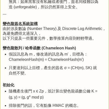
無異：如果黑客沒有私鑰或者後門，簽名同樣難以偽
造 (unforgeable)，所以仍然算得上安全。
---
變色龍簽名系統架構
由於涉及數論 (Number Theory) 及 Discrete Log Arithmetic，
為避免鑽得太過深入，
以下只提及一些重要元件，數學推算內容則輕輕帶過。
變色龍散列 / 哈希函數 (Chameleon Hash)
假設訊息為 m，修改過的訊息為 m'，目標為：
ChameleonHash(m) = ChameleonHash(m')
只要達到以上目標，產生的簽名 σ = (CH(m), SK) 就
自然不變。
初始化
隨機產生後門 x
∈
Zp，並計算出變色龍函數公鑰 K =
x
(g, y) = (g, g
mod p)
排除後門的話，它有點像 HMAC 的概念。