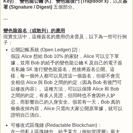
Key)
、
變色龍公鑰 (K)
、
變色龍後門 (Trapdoor x)
，以及
簽
署 (Signature / Digest)
五個部分。
---
變色龍簽名（或散列）的應用
現實生活中，這種簽名的應用仍未普及，以下為一些可行例
子：
公開記帳系統 (Open Ledger) [2]：
假設 Alice 想給 Bob 10% 的家財，Alice 可以立下單
據，並用 Bob 的給予的變色龍公鑰 K 及自己的電子簽
名私鑰 SK 進行變色龍簽名，然後將簽名公開。這
樣，每一個外人都可以見證這一個簽名，但卻不會完
全相信 Alice 與 Bob 之間的約定（因為 Bob 有後門可
以修改內容）。這種方法，可以以保障 Alice 和 Bob
之間的約定，有多人見證，但同時也不會因外人妒
忌，而影響自己的人身安全。假若有一天，Bob 真的
偷偷改掉內容，Alice 只需向大家公開原單據，就可以
證明自己清白。
可修改式區塊鏈 (Redactable Blockchain)：
在一些私人區塊鏈中，給予某方（例如管理層）最大