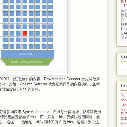
使用
TT
簡介
幫
以
軟
用 
UA
又
Sea
11 （紅色格）的內容，Row Address Decoder 會先開啟第
r 之中，其後，Column Selector 就會把第四列的內容挑出，並輸
La
，我們就能得到 1-bit 的資料。
5G
bas
Cha
Arch
均採用 Byte Addressing，所以每一個地址，都應該要指
Dif
以，記憶體應該要儲存 8 bits，而非只有 1 bit。要解決這個問題，最
EC
這樣，一個地址，就能同時回傳 8 個 bits。這種排列方法，
Func