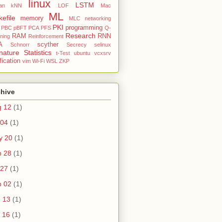
linux
LSTM
an
kNN
LOF
Mac
ML
efile
memory
MLC
networking
PKI
programming
PBC
pBFT
PCA
PFS
Q-
Research
RAM
RNN
ning
Reinforcement
A
scyther
Schnorr
Secrecy
selinux
nature
Statistics
t-Test
ubuntu
vcxsrv
fication
vim
Wi-Fi
WSL
ZKP
chive
g 12
(1)
 04
(1)
y 20
(1)
p 28
(1)
 27
(1)
b 02
(1)
 13
(1)
 16
(1)