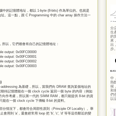
憶體地址，都以 1-byte (8-bits) 作為單位的。也就是
一點，跟 C Programming 中的 char array 操作方法一
分
生
的
來
(1-byte)，所以，它們都會有自己的記憶體地址：
出
步
mple output: 0x00FC00000
mple output: 0x00FC00001
mple output: 0x00FC00002
mple output: 0x00FC00003
中
)
熱
候，
addressing 為基礎，所以，當我們向 DRAM 查詢某個地址的
和
期待記憶體能在一個 clock cycle 返回一個 byte 的內容（例如
們
作考慮，所以第一代的 SIMM RAM，都只能提供 8-bit 的資
以這
 clock cycle 下傳輸 8-bit 的資料。
下，都會符合局部性原則（Principle Of Locality）。舉
'a'，還會經常用 loop 把 'b', 'c', 'd' 等等這些鄰近的變