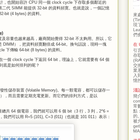
也開始容許 CPU 同一個 clock cycle 下存取多個鄰近的
時，第二代 SIMM 能提供 32-bit 的資料頻寛。也就是說，一個記憶
bit (4 bytes) 的資料。
來
(T
現了
Le
e)
們會
及容量也越來越高，廠商開始覺得 32-bit 不太夠用。所以，它
就是 DIMM），把資料頻寛翻倍成 64-bit。換句話說，現時一塊
在 
 下傳輸 64-bit (8 bytes) 的資料。
引
存
lock cycle 下返回 64 bit，理論上，它就需要有 64 個
(R
到底是如何排列的呢？
交
業
入
憶控
淺談
儲存裝置 (Volatile Memory)。每一顆電容，都可以儲存一
壓 = 0），而且需要定期充電更新。而它們的排列方式，是以
簡
c
常數
點
共 64 個電容，我們就可以用 6 個 bit（3 行，3 列，2^6 =
的
用 R=5 (101), C=3 (011)（也就是 101 011）表示：
被允
get
MAX