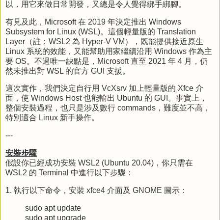
以，用它來做日常開發，又總是令人覺得綁手綁腳。
有見及此，Microsoft 在 2019 年決定推出 Windows
Subsystem for Linux (WSL)。這個輕量版的 Translation
Layer（註：WSL2 為 Hyper-V VM），既能提供接近原生
Linux 系統的效能，又能幫助用家繼續沿用 Windows 作為主
要 OS。不過唯一缺點是，Microsoft 直至 2021 年 4 月，仍
然未推出對 WSL 的官方 GUI 支援。
這次實作，我們決定自行用 VcXsrv 加上輕量版的 Xfce 介
面，使 Windows Host 也能輸出 Ubuntu 的 GUI。事實上，
整個安裝過程，也只是涉及數行 commands，難度並不高，
特別適合 Linux 新手操作。
---
安裝步驟
假設你已經成功安裝 WSL2 (Ubuntu 20.04)，你只需在
WSL2 的 Terminal 中進行以下步驟：
1. 執行以下命令，安裝 xfce4 介面及 GNOME 圖示：
sudo apt update
sudo apt upgrade