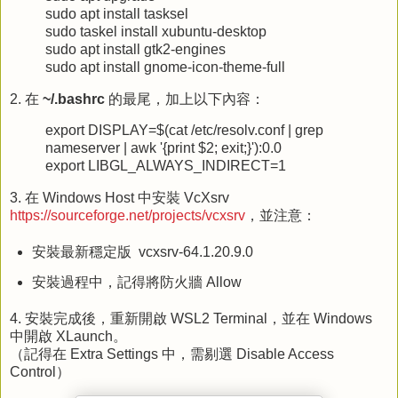
sudo apt install tasksel
sudo taskel install xubuntu-desktop
sudo apt install gtk2-engines
sudo apt install gnome-icon-theme-full
2. 在
~/.bashrc
的最尾，加上以下內容：
export DISPLAY=$(cat /etc/resolv.conf | grep
nameserver | awk '{print $2; exit;}'):0.0
export LIBGL_ALWAYS_INDIRECT=1
3. 在 Windows Host 中安裝 VcXsrv
https://sourceforge.net/projects/vcxsrv
，並注意：
安裝最新穩定版 vcxsrv-64.1.20.9.0
安裝過程中，記得將防火牆 Allow
4. 安裝完成後，重新開啟 WSL2 Terminal，並在 Windows
中開啟 XLaunch。
（記得在 Extra Settings 中，需剔選 Disable Access
Control）